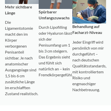
Mehr sichtbare
Spürbarer
Länge
Umfangszuwachs
Die
Behandlung auf
Durch Lipofilling
Ligamentotomie
Facharzt-Niveau
oder Hyaluron lässt
macht den im
sich der
Körper
Jeder Eingriff wird
Penisumfang um 1
verborgenen
persönlich von mir
bis 3 cm steigern.
Penisanteil
durchgeführt –
Das Ergebnis sieht
sichtbar. Je nach
nach deutschen
und fühlt sich
anatomischer
Qualitätsstandards,
natürlich an – kein
Ausgangslage sind
mit kontrolliertem
Fremdkörpergefühl.
1,5 bis 6 cm
Risiko und
zusätzliche Länge
engmaschiger
im erschlafften
Nachbetreuung.
Zustand realistisch.