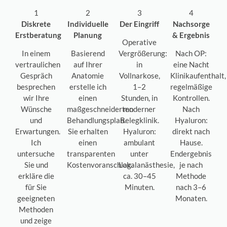
1
2
3
4
Diskrete
Individuelle
Der Eingriff
Nachsorge
Erstberatung
Planung
& Ergebnis
Operative
In einem
Basierend
Vergrößerung:
Nach OP:
vertraulichen
auf Ihrer
in
eine Nacht
Gespräch
Anatomie
Vollnarkose,
Klinikaufenthalt,
besprechen
erstelle ich
1–2
regelmäßige
wir Ihre
einen
Stunden, in
Kontrollen.
Wünsche
maßgeschneiderten
moderner
Nach
und
Behandlungsplan.
Belegklinik.
Hyaluron:
Erwartungen.
Sie erhalten
Hyaluron:
direkt nach
Ich
einen
ambulant
Hause.
untersuche
transparenten
unter
Endergebnis
Sie und
Kostenvoranschlag.
Lokalanästhesie,
je nach
erkläre die
ca. 30–45
Methode
für Sie
Minuten.
nach 3–6
geeigneten
Monaten.
Methoden
und zeige