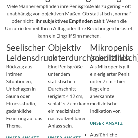
Viele Männer empfinden ihre Penisgröße als zu gering – oft
unabhängig von objektiven Maßen. Ob statistisch „normal"
oder nicht:
Ihr subjektives Empfinden zählt
. Wenn die
Unzufriedenheit Ihren Alltag oder Ihre Beziehungen belastet,
kann ein Eingriff Sinn machen.
Seelischer
Objektiv
Mikropenis
Leidensdruck
unterdurchschnittlich
(medizinisch
Rückzug aus
Eine Penisgröße
Als Mikropenis gilt
intimen
unter dem
ein erigierter Penis
Situationen,
statistischen
unter 7 cm – hier
Unbehagen in
Durchschnitt
liegt eine
Sauna oder
(erigiert < 12 cm,
anerkannte
Fitnessstudio,
schlaff < 7 cm) kann
medizinische
gedankliche
ein medizinisch
Indikation vor.
Fixierung auf das
nachvollziehbarer
UNSER ANSATZ
Thema.
Anlass sein.
Ausführliche
UNSER ANSATZ
UNSER ANSATZ