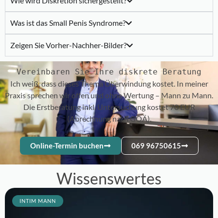
Wie wird Diskretion sichergestellt?
Was ist das Small Penis Syndrome?
Zeigen Sie Vorher-Nachher-Bilder?
Vereinbaren Sie Ihre diskrete Beratung
Ich weiß, dass dieses Thema Überwindung kostet. In meiner
Praxis sprechen wir offen und ohne Wertung – Mann zu Mann.
Die Erstberatung inkl. Untersuchung kostet 70 EUR
(Abrechnung nach GOÄ).
Online-Termin buchen
069 96750615
Wissenswertes
INTIM MANN