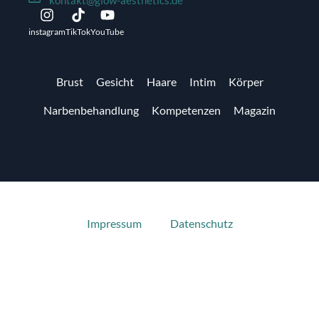
instagram
TikTok
YouTube
Brust
Gesicht
Haare
Intim
Körper
Narbenbehandlung
Kompetenzen
Magazin
© 2026 GLOW AESTHETICS. Alle Rechte vorbehalten.
Impressum
Datenschutz