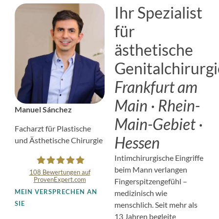
Ihr Spezialist
für
ästhetische
Genitalchirurgi
Frankfurt am
Main · Rhein-
Manuel Sánchez
Main-Gebiet ·
Facharzt für Plastische
Hessen
und Ästhetische Chirurgie
Intimchirurgische Eingriffe
beim Mann verlangen
108
Bewertungen auf
ProvenExpert.com
Fingerspitzengefühl –
Glow Aesthetics by
MEIN VERSPRECHEN AN
medizinisch wie
SIE
menschlich. Seit mehr als
Manuel Sánchez
13 Jahren begleite