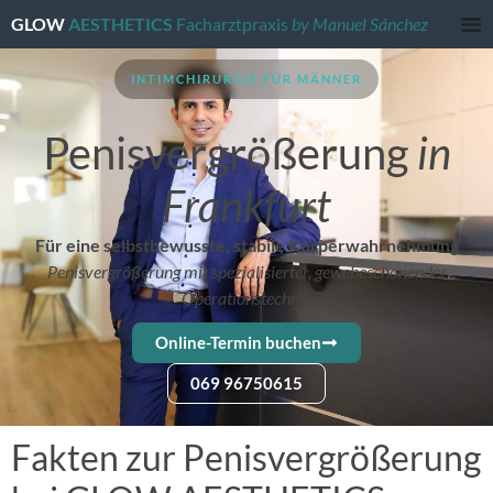
GLOW
AESTHETICS
Facharztpraxis
by Manuel Sánchez
INTIMCHIRURGIE FÜR MÄNNER
Penisvergrößerung
in
Frankfurt
Für eine selbstbewusste, stabile Körperwahrnehmung
Penisvergrößerung mit spezialisierter, gewebeschonender
Operationstechnik
Online-Termin buchen
069 96750615
Fakten zur Penisvergrößerung