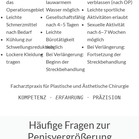
das
lauwarmem
verblassen (nach OP)
Operationsgebiet
Wasser möglich
Leichte sportliche
Leichte
Gesellschaftsfähig
Aktivitäten erlaubt
Schmerzmittel
nach 4–5 Tagen
Sexuelle Aktivität
nach Bedarf
Leichte
nach 6–7 Wochen
Kühlung zur
Bürotätigkeit
möglich
Schwellungsreduktion
möglich
Bei Verlängerung:
Lockere Kleidung
Bei Verlängerung:
Fortsetzung der
tragen
Beginn der
Streckbehandlung
Streckbehandlung
Facharztpraxis für Plastische und Ästhetische Chirurgie
KOMPETENZ · 
ERFAHRUNG
 · PRÄZISION
Jetzt Beratungstermin vereinbaren
Häufige Fragen zur
Penisvergrößerung